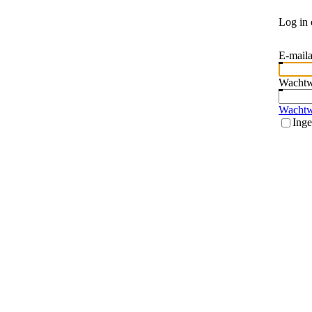
Log in 
E-maila
Wacht
Wachtw
Inge