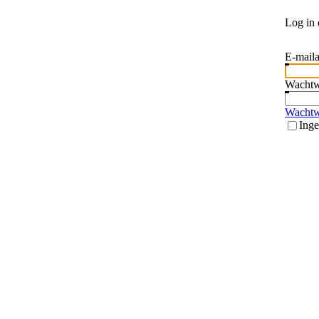
Log in 
E-maila
Wacht
Wachtw
Inge