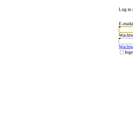
Log in 
E-maila
Wacht
Wachtw
Inge